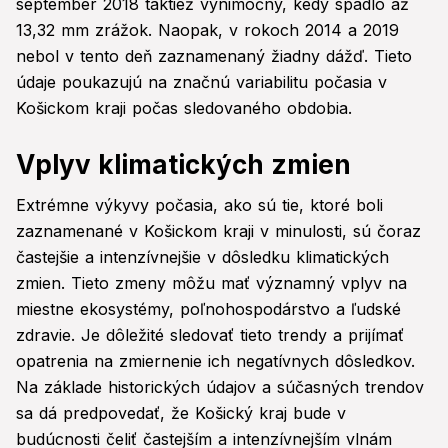
september 2018 taktiež výnimočný, kedy spadlo až
13,32 mm zrážok. Naopak, v rokoch 2014 a 2019
nebol v tento deň zaznamenaný žiadny dážď. Tieto
údaje poukazujú na značnú variabilitu počasia v
Košickom kraji počas sledovaného obdobia.
Vplyv klimatických zmien
Extrémne výkyvy počasia, ako sú tie, ktoré boli
zaznamenané v Košickom kraji v minulosti, sú čoraz
častejšie a intenzívnejšie v dôsledku klimatických
zmien. Tieto zmeny môžu mať významný vplyv na
miestne ekosystémy, poľnohospodárstvo a ľudské
zdravie. Je dôležité sledovať tieto trendy a prijímať
opatrenia na zmiernenie ich negatívnych dôsledkov.
Na základe historických údajov a súčasných trendov
sa dá predpovedať, že Košický kraj bude v
budúcnosti čeliť častejším a intenzívnejším vlnám