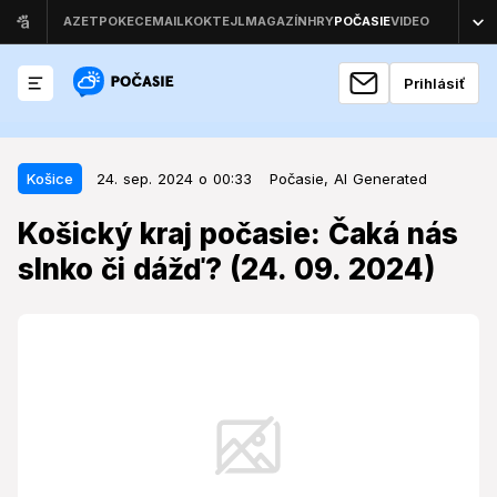
Prihlásiť
24. sep. 2024 o 00:33
Košice
Košice
24. sep. 2024 o 00:33
Počasie,
AI Generated
Košický kraj počasie: Čaká nás
Košický kraj počasie: Čaká nás
slnko či dážď? (24. 09. 2024)
slnko či dážď? (24. 09. 2024)
Košický kraj bude svedkom rozmanitého počasia, od
slnečných dní až po mierny dážď.