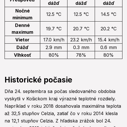
dážď
dážď
dážď
Nočné
12.5 °C
12.5 °C
14.5 °C
minimum
Denné
19.7 °C
20.7 °C
20.2 °C
maximum
Vietor
17.0 km/h
23.2 km/h
15.4 km/h
Dážď
2.9 mm
0.3 mm
0.6 mm
Vlhkosť
80%
78%
80%
Historické počasie
Dňa 24. septembra sa počas sledovaného obdobia
vyskytli v Košickom kraji výrazné teplotné rozdiely.
Napríklad v roku 2018 dosahovala maximálna teplota
až 32,5 stupňov Celzia, zatiaľ čo v roku 2014 klesla
na 12,1 stupňov Celzia. Z hľadiska zrážok bol 24.