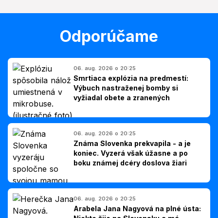
Odporúčame
06. aug. 2026 o 20:25
Smrtiaca explózia na predmestí:
Výbuch nastraženej bomby si
vyžiadal obete a zranených
06. aug. 2026 o 20:25
Známa Slovenka prekvapila - a je
koniec. Vyzerá však úžasne a po
boku známej dcéry doslova žiari
06. aug. 2026 o 20:25
Arabela Jana Nagyová na plné ústa: