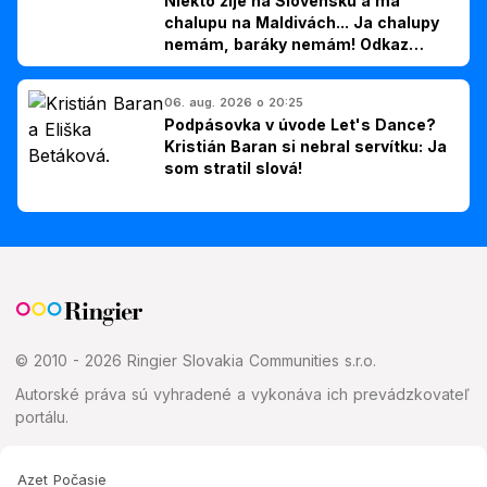
Niekto žije na Slovensku a má
chalupu na Maldivách... Ja chalupy
nemám, baráky nemám! Odkaz
Slovákom
06. aug. 2026 o 20:25
Podpásovka v úvode Let's Dance?
Kristián Baran si nebral servítku: Ja
som stratil slová!
© 2010 - 2026 Ringier Slovakia Communities s.r.o.
Autorské práva sú vyhradené a vykonáva ich prevádzkovateľ
portálu.
Azet Počasie