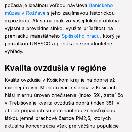
počasia je ideálnou voľbou návšteva
Baníckeho
múzea v Rožňave
s jeho zaujímavou historickou
expozíciou. Ak sa naopak vo vašej lokalite obloha
vyjasní a prevládne slnko, využite príležitosť na
prehliadku majestátneho
Spišského hradu
, ktorý je
pamiatkou UNESCO a ponúka nezabudnuteľné
výhľady.
Kvalita ovzdušia v regióne
Kvalita ovzdušia v Košickom kraji je na dobrej až
miernej úrovni. Monitorovacia stanica v Košiciach
hlási miernu úroveň znečistenia (index 59), zatiaľ čo
v Trebišove je kvalita ovzdušia dobrá (index 38). V
oboch prípadoch sú dominantnou znečisťujúcou
látkou jemné prachové častice PM2,5, ktorých
aktuálna koncentrácia však pre väčšinu populácie