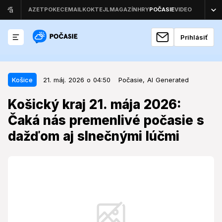
Prihlásiť
21. máj. 2026 o 04:50
Košice
Košice
21. máj. 2026 o 04:50
Počasie,
AI Generated
Košický kraj 21. mája 2026: Čaká
Košický kraj 21. mája 2026:
nás premenlivé počasie s dažďom
Čaká nás premenlivé počasie s
aj slnečnými lúčmi
dažďom aj slnečnými lúčmi
Počasie vo štvrtok preverí flexibilitu obyvateľov
Košického kraja, ktorí sa musia pripraviť na slnečné aj
daždivé momenty v závislosti od lokality.