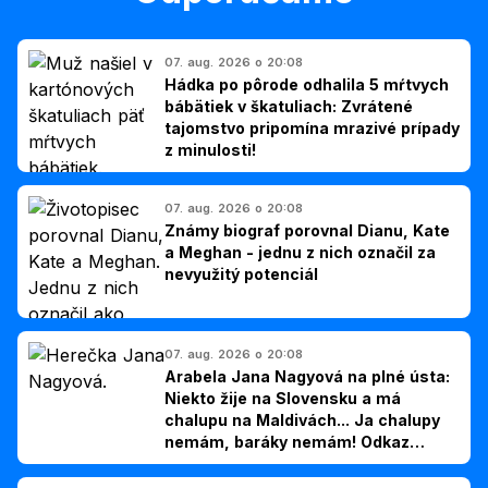
07. aug. 2026 o 20:08
Hádka po pôrode odhalila 5 mŕtvych
bábätiek v škatuliach: Zvrátené
tajomstvo pripomína mrazivé prípady
z minulosti!
07. aug. 2026 o 20:08
Známy biograf porovnal Dianu, Kate
a Meghan - jednu z nich označil za
nevyužitý potenciál
07. aug. 2026 o 20:08
Arabela Jana Nagyová na plné ústa:
Niekto žije na Slovensku a má
chalupu na Maldivách... Ja chalupy
nemám, baráky nemám! Odkaz
Slovákom