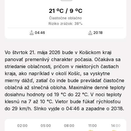
21 ºC / 9 ºC
Čiastočne oblačno
Riziko zrážok: 38%
04:46
20:18
Vo štvrtok 21. mája 2026 bude v Košickom kraji
panovať premenlivý charakter počasia. Očakáva sa
striedanie oblačnosti, pričom v niektorých častiach
kraja, ako napríklad v okolí Košíc, sa vyskytne
mierny dážď, zatiaľ čo inde bude prevládať čiastočne
oblačná až slnečná obloha. Maximálne denné teploty
dosiahnu hodnoty od 19 °C do 22 °C. V noci teploty
klesnú na 7 až 10 °C. Vietor bude fúkať rýchlosťou
do 29 km/h. Slnko vyjde o 04:46 a zapadne o 20:18.
02:00
05:00
08:00
11:00
14:00