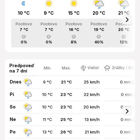
10 °C
9 °C
15 °C
20 °C
21 °C
Pocitovo
Pocitovo
Pocitovo
Pocitovo
Pocitovo
7 °C
7 °C
16 °C
19 °C
20 °C
0%
0%
8%
40%
12%
Predpoveď
Vietor
Zrážky / Rizik
Min.
Max.
na 7 dní
Dnes
9 °C
21 °C
25 km/h
0 mm / 3
Pi
10 °C
23 °C
22 km/h
0 mm / 1
So
10 °C
23 °C
20 km/h
0 mm / 1
Ne
11 °C
25 °C
13 km/h
0 mm / 1
Po
13 °C
26 °C
21 km/h
0 mm / 4