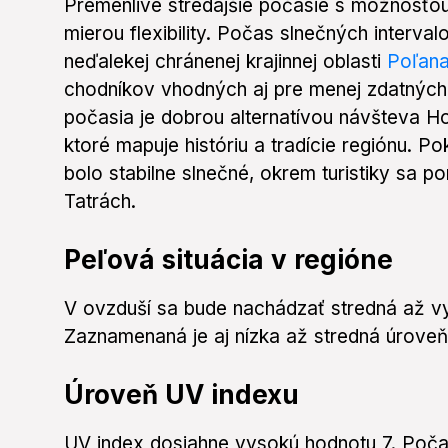
Premenlivé stredajšie počasie s možnosťou
mierou flexibility. Počas slnečných interval
neďalekej chránenej krajinnej oblasti
Poľan
chodníkov vhodných aj pre menej zdatných t
počasia je dobrou alternatívou návšteva 
ktoré mapuje históriu a tradície regiónu. P
bolo stabilne slnečné, okrem turistiky sa p
Tatrách.
Peľová situácia v regióne
V ovzduší sa bude nachádzať stredná až vy
Zaznamenaná je aj nízka až stredná úroveň 
Úroveň UV indexu
UV index dosiahne vysokú hodnotu 7. Poča