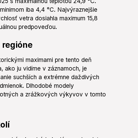
2025 s maximálnou teplotou 24,9 °C.
 minimom iba 4,4 °C. Najvýraznejšie
ýchlosť vetra dosiahla maximum 15,8
tuálnou predpoveďou.
 regióne
torickými maximami pre tento deň
a, ako ju vidíme v záznamoch, je
edanie suchších a extrémne daždivých
podmienok. Dlhodobé modely
plotných a zrážkových výkyvov v tomto
olí