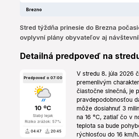
Brezno
Stred týždňa prinesie do Brezna počasi
ovplyvní plány obyvateľov aj návštevní
Detailná predpoveď na stred
V stredu 8. júla 2026
Predpoveď o 07:00
premenlivým charakte
čiastočne slnečná, je
pravdepodobnosťou da
10 ºC
môže dosiahnuť 3 mili
Slabý lejak
na 16 °C, zatiaľ čo v 
Riziko zrážok: 57%
teplota sa bude pohyb
04:47
20:45
rýchlosťou do 16 km/h