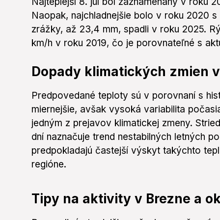
Najteplejší 8. júl bol zaznamenaný v roku 
Naopak, najchladnejšie bolo v roku 2020 s
zrážky, až 23,4 mm, spadli v roku 2025. R
km/h v roku 2019, čo je porovnateľné s ak
Dopady klimatických zmien v
Predpovedané teploty sú v porovnaní s his
miernejšie, avšak vysoká variabilita počasi
jedným z prejavov klimatickej zmeny. Stri
dní naznačuje trend nestabilných letných 
predpokladajú častejší výskyt takýchto te
regióne.
Tipy na aktivity v Brezne a ok