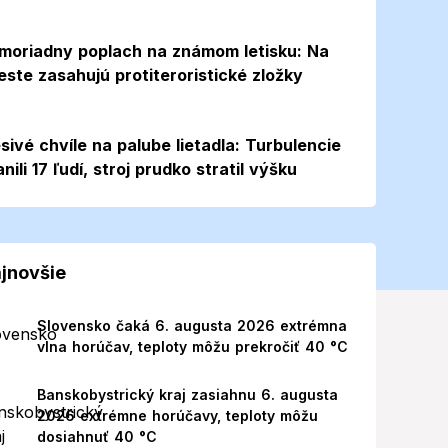
moriadny poplach na známom letisku: Na
este zasahujú protiteroristické zložky
sivé chvíle na palube lietadla: Turbulencie
anili 17 ľudí, stroj prudko stratil výšku
jnovšie
Slovensko čaká 6. augusta 2026 extrémna
vlna horúčav, teploty môžu prekročiť 40 °C
Banskobystrický kraj zasiahnu 6. augusta
2026 extrémne horúčavy, teploty môžu
dosiahnuť 40 °C