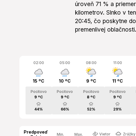
úroveň 71 % a priemer
kilometrov. Slnko v t
20:45, čo poskytne do
premenlivej oblačnosti
02:00
05:00
08:00
11:00
15 ºC
10 ºC
9 ºC
11 ºC
Pocitovo
Pocitovo
Pocitovo
Pocitovo
9 ºC
9 ºC
8 ºC
9 ºC
44%
66%
52%
29%
Predpoveď
Vietor
Zrážky 
Min.
Max.