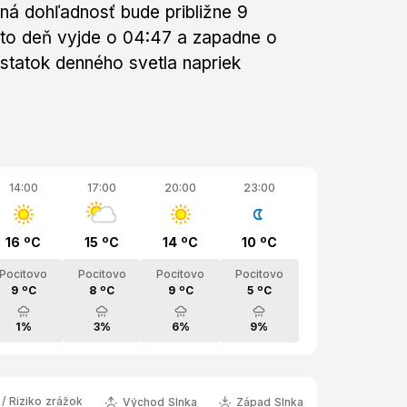
ná dohľadnosť bude približne 9
ento deň vyjde o 04:47 a zapadne o
statok denného svetla napriek
.
14:00
17:00
20:00
23:00
16 ºC
15 ºC
14 ºC
10 ºC
Pocitovo
Pocitovo
Pocitovo
Pocitovo
9 ºC
8 ºC
9 ºC
5 ºC
1%
3%
6%
9%
/ Riziko zrážok
Východ Slnka
Západ Slnka