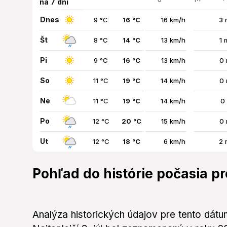
na 7 dní
Dnes
9 °C
16 °C
16 km/h
3 
Št
8 °C
14 °C
13 km/h
1 
Pi
9 °C
16 °C
13 km/h
0 
So
11 °C
19 °C
14 km/h
0 
Ne
11 °C
19 °C
14 km/h
0
Po
12 °C
20 °C
15 km/h
0 
Ut
12 °C
18 °C
6 km/h
2 
Pohľad do histórie počasia pre
Analýza historických údajov pre tento dátum