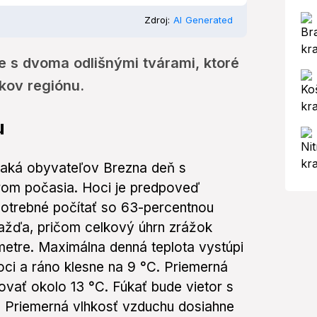
Zdroj:
AI Generated
e s dvoma odlišnými tvárami, ktoré
kov regiónu.
u
 čaká obyvateľov Brezna deň s
rom počasia. Hoci je predpoveď
 potrebné počítať so 63-percentnou
žďa, pričom celkový úhrn zrážok
metre. Maximálna denná teplota vystúpi
noci a ráno klesne na 9 °C. Priemerná
ovať okolo 13 °C. Fúkať bude vietor s
. Priemerná vlhkosť vzduchu dosiahne