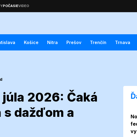
atislava
Košice
Nitra
Prešov
Trenčín
Trnava
ed
 júla 2026: Čaká
Ď
ň s dažďom a
No
zne 8. júla
fe
vy