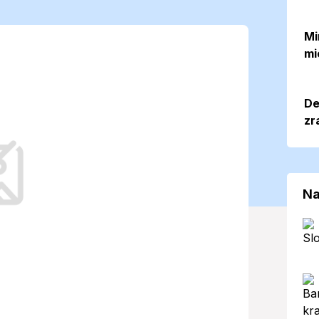
ás premenlivý
Mi
mi
 a teplotami do
De
zr
očasie s dvoma odlišnými tvárami,
j návštevníkov regiónu.
Na