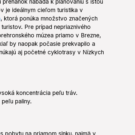
 prehánok nabáda k plánovaniu s istou
ov je ideálnym cieľom turistika v
a
, ktorá ponúka množstvo značených
uristov. Pre prípad nepriaznivého
Horehronského múzea priamo v Brezne,
okiaľ by naopak počasie prekvapilo a
onúkajú aj početné cyklotrasy v Nízkych
soká koncentrácia peľu tráv.
peľu paliny.
s pobytu na priamom slnku, najmä v