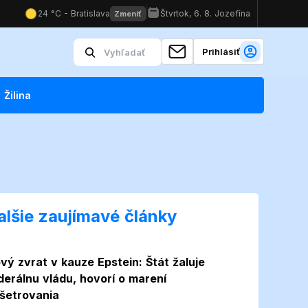
Prihlásiť
Žilina
alšie zaujímavé články
vý zvrat v kauze Epstein: Štát žaluje
derálnu vládu, hovorí o marení
šetrovania
Foto