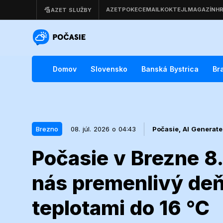
Domov
Slovensko
Banská Bystrica
Br
Brezno
08. júl. 2026 o 04:43
Počasie,
AI Generat
Počasie v Brezne 8.
08. júl. 2026 o 04:43
Brezno
nás premenlivý de
Počasie v Bre
teplotami do 16 °C