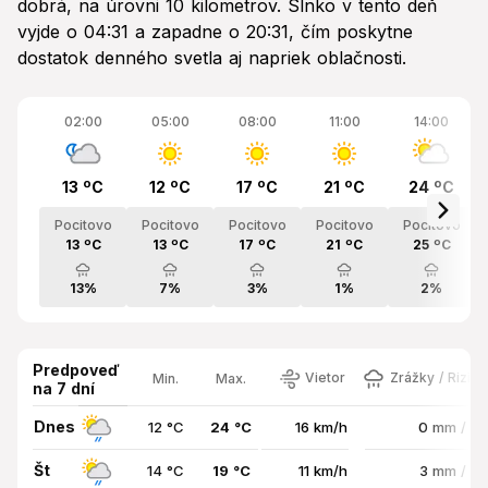
dobrá, na úrovni 10 kilometrov. Slnko v tento deň
vyjde o 04:31 a zapadne o 20:31, čím poskytne
dostatok denného svetla aj napriek oblačnosti.
02:00
05:00
08:00
11:00
14:00
13 ºC
12 ºC
17 ºC
21 ºC
24 ºC
Pocitovo
Pocitovo
Pocitovo
Pocitovo
Pocitovo
13 ºC
13 ºC
17 ºC
21 ºC
25 ºC
13%
7%
3%
1%
2%
Predpoveď
Vietor
Zrážky / Rizik
Min.
Max.
na 7 dní
Dnes
12 °C
24 °C
16 km/h
0 mm / 7
Št
14 °C
19 °C
11 km/h
3 mm / 8