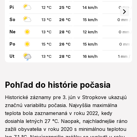
Pi
12 °C
25 °C
14 km/h
0 mm / 
So
13 °C
26 °C
15 km/h
0 mm / 7
Ne
13 °C
28 °C
12 km/h
0 mm / 
Po
15 °C
26 °C
15 km/h
0 mm / 
Ut
13 °C
28 °C
16 km/h
1 mm / 7
Pohľad do histórie počasia
Historické záznamy pre 3. jún v Stropkove ukazujú
značnú variabilitu počasia. Najvyššia maximálna
teplota bola zaznamenaná v roku 2022, kedy
dosiahla letných 27 °C. Naopak, najchladnejšie ráno
zažili obyvatelia v roku 2020 s minimálnou teplotou