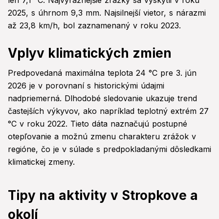
len 7,1 °C. Najvýraznejšie zrážky sa vyskytli v roku
2025, s úhrnom 9,3 mm. Najsilnejší vietor, s nárazmi
až 23,8 km/h, bol zaznamenaný v roku 2023.
Vplyv klimatických zmien
Predpovedaná maximálna teplota 24 °C pre 3. jún
2026 je v porovnaní s historickými údajmi
nadpriemerná. Dlhodobé sledovanie ukazuje trend
častejších výkyvov, ako napríklad teplotný extrém 27
°C v roku 2022. Tieto dáta naznačujú postupné
otepľovanie a možnú zmenu charakteru zrážok v
regióne, čo je v súlade s predpokladanými dôsledkami
klimatickej zmeny.
Tipy na aktivity v Stropkove a
okolí