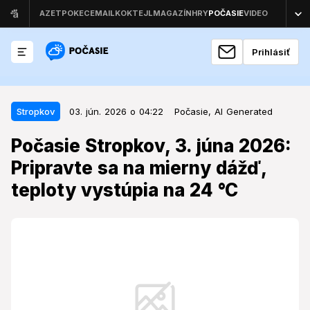
Prihlásiť
03. jún. 2026 o 04:22
Stropkov
Stropkov
03. jún. 2026 o 04:22
Počasie,
AI Generated
Počasie Stropkov, 3. júna 2026:
Počasie Stropkov, 3. júna 2026:
Pripravte sa na mierny dážď,
Pripravte sa na mierny dážď,
teploty vystúpia na 24 °C
teploty vystúpia na 24 °C
Stred týždňa prinesie do Stropkova premenlivé
počasie, ktoré si bude vyžadovať prítomnosť
dáždnika.