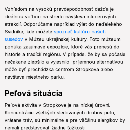
Vzhľadom na vysokú pravdepodobnosť dažďa je
ideálnou voľbou na stredu návšteva interiérových
atrakcií. Odporúčame napríklad výlet do neďalekého
Svidníka, kde môžete
spoznať kultúru našich
susedov
v Múzeu ukrajinskej kultúry. Toto múzeum
ponúka zaujímavé expozície, ktoré vás prenesú do
histórie a tradícií regiónu. V prípade, že by sa počasie
nečakane zlepšilo a vyjasnilo, príjemnou alternatívou
môže byť prechádzka centrom Stropkova alebo
návšteva miestneho parku.
Peľová situácia
Peľová aktivita v Stropkove je na nízkej úrovni.
Koncentrácie všetkých sledovaných druhov peľu,
vrátane tráv, sú minimálne a pre väčšinu alergikov by
nemali predstavovať žiadne ťažkosti.