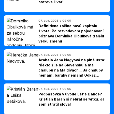
ostrove Hvar!
07. aug. 2026 o 09:05
Definitívne začína novú kapitolu
života: Po rozvodovom pojednávaní
priznáva Dominika Cibulková ďalšiu
veľkú zmenu
07. aug. 2026 o 09:05
Arabela Jana Nagyová na plné ústa:
Niekto žije na Slovensku a má
chalupu na Maldivách... Ja chalupy
nemám, baráky nemám! Odkaz
Slovákom
07. aug. 2026 o 09:05
Podpásovka v úvode Let's Dance?
Kristián Baran si nebral servítku: Ja
som stratil slová!