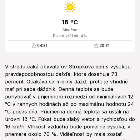
16 ºC
Slnečno
Riziko zrážok: 4%
04:31
20:31
V stredu čaká obyvateľov Stropkova deň s vysokou
pravdepodobnosťou dažďa, ktorá dosahuje 73
percent. Očakáva sa mierny dážď, preto je vhodné
mať pri sebe dáždnik. Denná teplota sa bude
pohybovať v príjemnom rozmedzí od minimálnych 12
°C v ranných hodinách až po maximálnu hodnotu 24
°C počas dňa. Priemerná denná teplota sa ustáli na
úrovni 18 °C. Fúkať bude slabý vietor s rýchlosťou do
16 km/h. Vlhkosť vzduchu bude pomerne vysoká, v
priemere okolo 70 %. Viditeľnosť by mala zostať