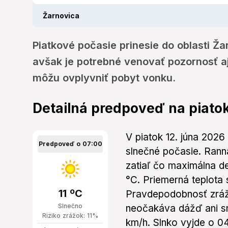
Žarnovica
Piatkové počasie prinesie do oblasti Ž
avšak je potrebné venovať pozornosť a
môžu ovplyvniť pobyt vonku.
Detailná predpoveď na piato
V piatok 12. júna 2026
Predpoveď o 07:00
slnečné počasie. Rann
zatiaľ čo maximálna d
°C. Priemerná teplota
11 ºC
Pravdepodobnosť zrážo
Slnečno
neočakáva dážď ani sn
Riziko zrážok: 11%
km/h. Slnko vyjde o 0