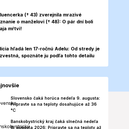
fluencerka († 43) zverejnila mrazivé
iznanie o manželovi († 48): O pár dní boli
aja mŕtvi!
lícia hľadá len 17-ročnú Adelu: Od stredy je
zvestná, spoznáte ju podľa tohto detailu
jnovšie
Slovensko čaká horúca nedeľa 9. augusta:
Pripravte sa na teploty dosahujúce až 36
°C
Banskobystrický kraj čaká slnečná nedeľa
9. augusta 2026: Pripravte sa na teploty až