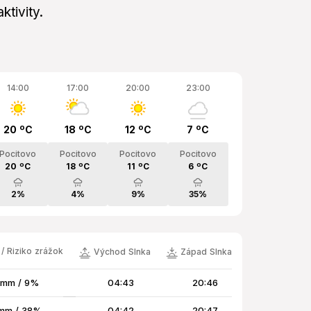
ktivity.
14:00
17:00
20:00
23:00
20 ºC
18 ºC
12 ºC
7 ºC
Pocitovo
Pocitovo
Pocitovo
Pocitovo
20 ºC
18 ºC
11 ºC
6 ºC
2%
4%
9%
35%
/ Riziko zrážok
Východ Slnka
Západ Slnka
 mm / 9%
04:43
20:46
mm / 38%
04:42
20:47