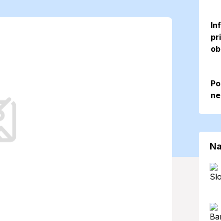
vystúpia na 20
In
pr
 vysoký UV
ob
Po
ne
sti Žarnovice prevažne jasnú oblohu,
osť aj menej viditeľným vplyvom, ktoré
Na