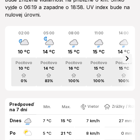
vyjde o 06:19 a zapadne o 18:58. UV index bude na
nulovej úrovni.
02:00
05:00
08:00
11:00
14:00
10 ºC
14 ºC
15 ºC
15 ºC
14 ºC
Pocitovo
Pocitovo
Pocitovo
Pocitovo
Pocitovo
10 ºC
14 ºC
16 ºC
15 ºC
15 ºC
0%
83%
100%
100%
100%
Predpoveď
Vietor
Zrážky / Rizik
Min.
Max.
na 7 dní
Dnes
7 °C
15 °C
7 km/h
27 mm / 
Po
5 °C
21 °C
8 km/h
0 mm / 