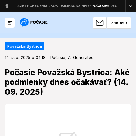
Prihlásiť
Považská Bystrica
14. sep. 2025 o 04:18
Považská Bystrica
14. sep. 2025 o 04:18
Počasie Považská Bystrica: Aké
Počasie,
AI Generated
podmienky dnes očakávať? (14.
Počasie Považská Bystrica: Aké
09. 2025)
podmienky dnes očakávať? (14.
09. 2025)
Počasie v Považskej Bystrici a okolí prinesie počas
nedele výrazné zrážky, ktoré môžu ovplyvniť plány na
záver týždňa.