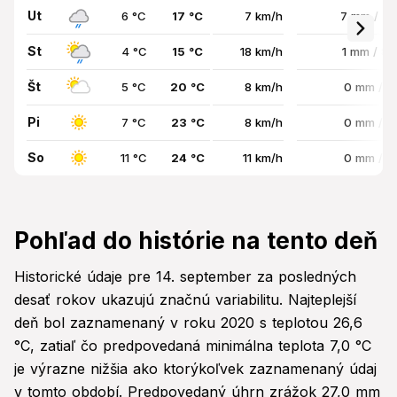
Ut
6 °C
17 °C
7 km/h
7 mm / 8
St
4 °C
15 °C
18 km/h
1 mm / 8
Št
5 °C
20 °C
8 km/h
0 mm / 
Pi
7 °C
23 °C
8 km/h
0 mm / 
So
11 °C
24 °C
11 km/h
0 mm / 
Pohľad do histórie na tento deň
Historické údaje pre 14. september za posledných
desať rokov ukazujú značnú variabilitu. Najteplejší
deň bol zaznamenaný v roku 2020 s teplotou 26,6
°C, zatiaľ čo predpovedaná minimálna teplota 7,0 °C
je výrazne nižšia ako ktorýkoľvek zaznamenaný údaj
v tomto období. Predpovedaný úhrn zrážok 27,0 mm