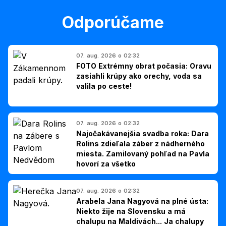
Odporúčame
07. aug. 2026 o 02:32
FOTO Extrémny obrat počasia: Oravu
zasiahli krúpy ako orechy, voda sa
valila po ceste!
07. aug. 2026 o 02:32
Najočakávanejšia svadba roka: Dara
Rolins zdieľala záber z nádherného
miesta. Zamilovaný pohľad na Pavla
hovorí za všetko
07. aug. 2026 o 02:32
Arabela Jana Nagyová na plné ústa:
Niekto žije na Slovensku a má
chalupu na Maldivách... Ja chalupy