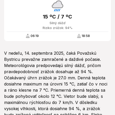
15 ºC / 7 ºC
Silný dážď
Riziko zrážok: 94%
06:19
18:58
V nedeľu, 14. septembra 2025, čaká Považskú
Bystricu prevažne zamračené a daždivé počasie.
Meteorológovia predpovedajú silný dážď, pričom
pravdepodobnosť zrážok dosahuje až 94 %.
Očakávaný úhrn zrážok je 27.0 mm. Denná teplota
dosiahne maximum na úrovni 15 °C, zatiaľ čo v noci
a ráno klesne na 7 °C. Priemerná denná teplota sa
bude pohybovať okolo 12 °C. Vietor bude slabý, s
maximálnou rýchlosťou do 7 km/h. V dôsledku
vysokej vlhkosti, ktorá dosiahne 94 %, a zrážok
bude znížená viditeľnosť na približne 6 km. Slnko