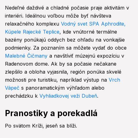
Nedeľné daždivé a chladné počasie praje aktivitám v
interiéri. Ideálnou voľbou môže byť návšteva
relaxačného komplexu
Vodný svet SPA Aphrodite,
Kúpele Rajecké Teplice
, kde vnútorné termálne
bazény ponúkajú oddych bez ohľadu na vonkajšie
podmienky. Za poznaním sa môžete vydať do obce
Malebné Čičmany
a navštíviť múzejnú expozíciu v
Radenovom dome. Ak by sa počasie nečakane
zlepšilo a obloha vyjasnila, región ponúka skvelé
možnosti pre turistiku, napríklad výstup na
Vrch
Vápeč
s panoramatickým výhľadom alebo
prechádzku k
Vyhliadkovej veži Dubeň
.
Pranostiky a porekadlá
Po svätom Kríži, jeseň sa blíži.