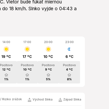
4°C. Vietor bude fúkať miernou
h do 18 km/h. Slnko vyjde o 04:43 a
14:00
17:00
20:00
23:00
19 ºC
17 ºC
10 ºC
6 ºC
Pocitovo
Pocitovo
Pocitovo
Pocitovo
12 ºC
10 ºC
9 ºC
4 ºC
1%
1%
5%
8%
/ Riziko zrážok
Východ Slnka
Západ Slnka