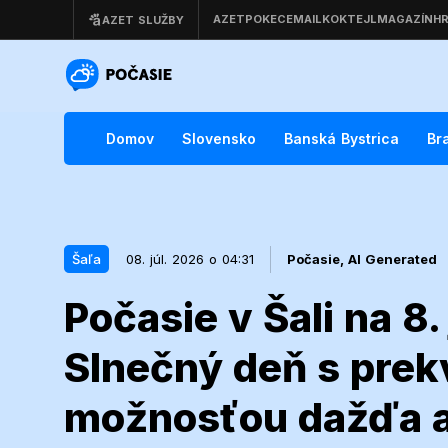
Domov
Slovensko
Banská Bystrica
Br
Šaľa
08. júl. 2026 o 04:31
Počasie,
AI Generated
Počasie v Šali na 8.
08. júl. 2026 o 04:31
Šaľa
Slnečný deň s prek
Počasie v Šali
možnosťou dažďa a