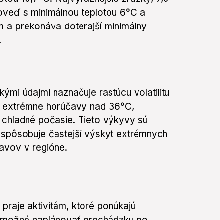
oveď s minimálnou teplotou 6°C a
 a prekonáva doterajší minimálny
.
ými údajmi naznačuje rastúcu volatilitu
é extrémne horúčavy nad 36°C,
chladné počasie. Tieto výkyvy sú
á spôsobuje častejší výskyt extrémnych
avov v regióne.
raje aktivitám, ktoré ponúkajú
 je možné naplánovať prechádzku po