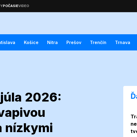
atislava
Košice
Nitra
Prešov
Trenčín
Trnava
 júla 2026:
Ď
vapivou
Tr
 na 8. júla
 nízkymi
ne
tv