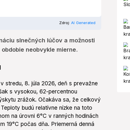
Zdroj:
AI Generated
ináciu slnečných lúčov a možnosti
é obdobie neobvykle mierne.
u
 stredu, 8. júla 2026, deň s prevažne
šak s vysokou, 62-percentnou
skytu zrážok. Očakáva sa, že celkový
Teploty budú relatívne nízke na toto
mom na úrovni 6°C v ranných hodinách
m 19°C počas dňa. Priemerná denná