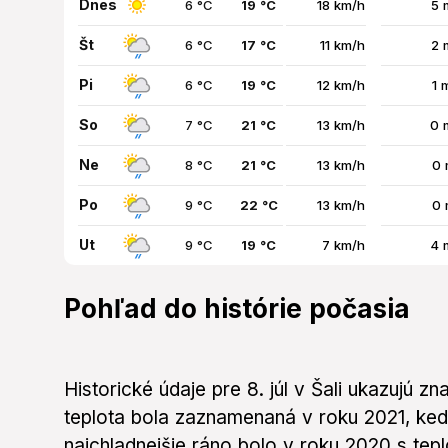
Dnes
6 °C
19 °C
18 km/h
5 
Št
6 °C
17 °C
11 km/h
2 
Pi
6 °C
19 °C
12 km/h
1 
So
7 °C
21 °C
13 km/h
0 
Ne
8 °C
21 °C
13 km/h
0 
Po
9 °C
22 °C
13 km/h
0 
Ut
9 °C
19 °C
7 km/h
4 
Pohľad do histórie počasia
Historické údaje pre 8. júl v Šali ukazujú zn
teplota bola zaznamenaná v roku 2021, ked
najchladnejšie ráno bolo v roku 2020 s tepl