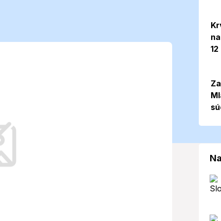
ý deň s
Kr
na
 možnosťou
12
ymi teplotami
Za
Ml
sú
kombináciu slnečných lúčov a možnosti
a letné obdobie neobvykle mierne.
Na