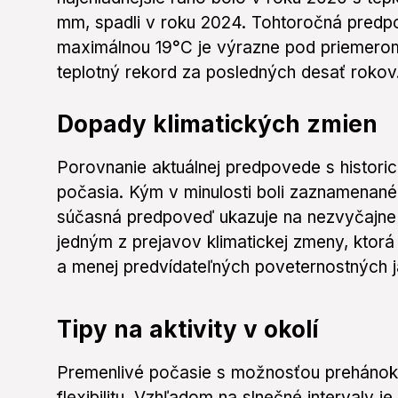
mm, spadli v roku 2024. Tohtoročná predp
maximálnou 19°C je výrazne pod priemerom
teplotný rekord za posledných desať rokov
Dopady klimatických zmien
Porovnanie aktuálnej predpovede s historick
počasia. Kým v minulosti boli zaznamenan
súčasná predpoveď ukazuje na nezvyčajne 
jedným z prejavov klimatickej zmeny, ktor
a menej predvídateľných poveternostných j
Tipy na aktivity v okolí
Premenlivé počasie s možnosťou prehánok p
flexibilitu. Vzhľadom na slnečné intervaly