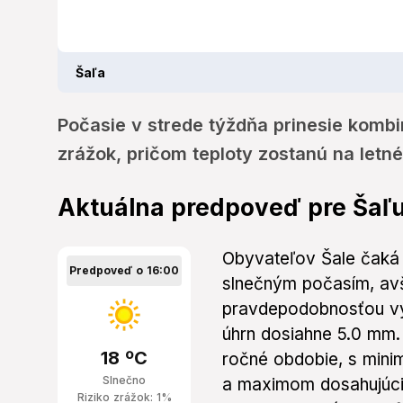
Šaľa
Počasie v strede týždňa prinesie komb
zrážok, pričom teploty zostanú na letn
Aktuálna predpoveď pre Šaľ
Obyvateľov Šale čaká v
Predpoveď o 16:00
slnečným počasím, av
pravdepodobnosťou vý
úhrn dosiahne 5.0 mm. 
18 ºC
ročné obdobie, s mini
Slnečno
a maximom dosahujúci
Riziko zrážok: 1%