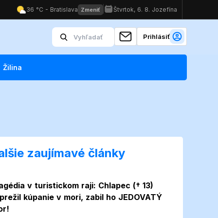
Prihlásiť
Žilina
alšie zaujímavé články
agédia v turistickom raji: Chlapec († 13)
prežil kúpanie v mori, zabil ho JEDOVATÝ
or!