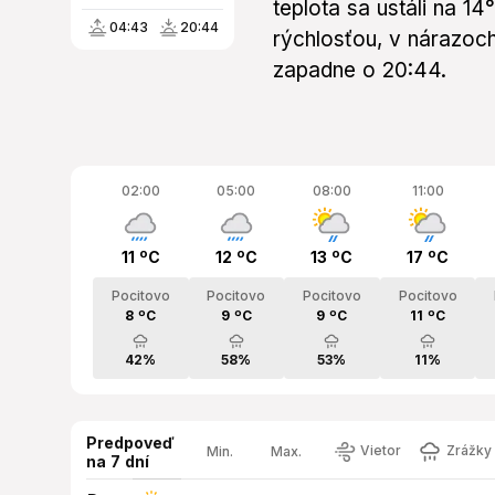
teplota sa ustáli na 1
04:43
20:44
rýchlosťou, v nárazoc
zapadne o 20:44.
02:00
05:00
08:00
11:00
11 ºC
12 ºC
13 ºC
17 ºC
Pocitovo
Pocitovo
Pocitovo
Pocitovo
8 ºC
9 ºC
9 ºC
11 ºC
42%
58%
53%
11%
Predpoveď
Vietor
Zrážky 
Min.
Max.
na 7 dní