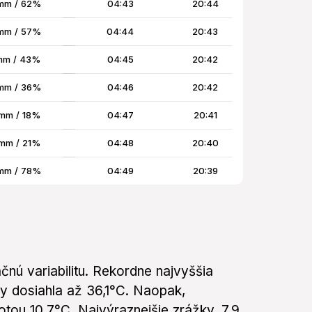
mm / 62%
04:43
20:44
mm / 57%
04:44
20:43
mm / 43%
04:45
20:42
mm / 36%
04:46
20:42
mm / 18%
04:47
20:41
mm / 21%
04:48
20:40
mm / 78%
04:49
20:39
ačnú variabilitu. Rekordne najvyššia
y dosiahla až 36,1°C. Naopak,
otou 10,7°C. Najvýraznejšie zrážky, 7,9