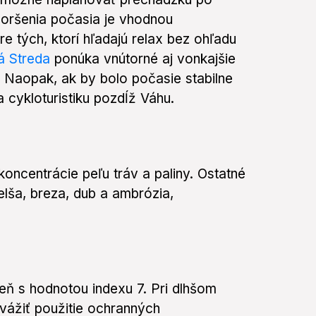
horšenia počasia je vhodnou
Pre tých, ktorí hľadajú relax bez ohľadu
á Streda
ponúka vnútorné aj vonkajšie
. Naopak, ak by bolo počasie stabilne
 cykloturistiku pozdĺž Váhu.
oncentrácie peľu tráv a paliny. Ostatné
elša, breza, dub a ambrózia,
eň s hodnotou indexu 7. Pri dlhšom
vážiť použitie ochranných