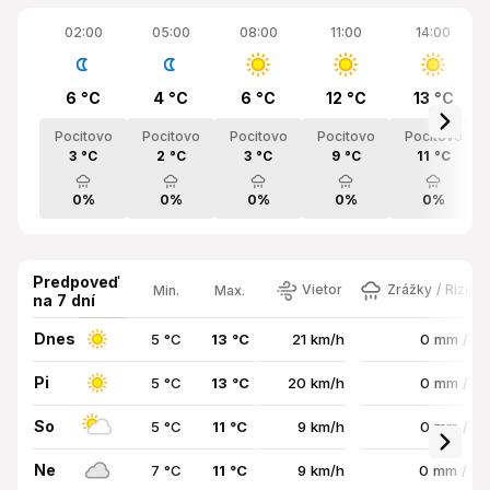
02:00
05:00
08:00
11:00
14:00
6 °C
4 °C
6 °C
12 °C
13 °C
Pocitovo
Pocitovo
Pocitovo
Pocitovo
Pocitovo
3 °C
2 °C
3 °C
9 °C
11 °C
0%
0%
0%
0%
0%
Predpoveď
Vietor
Zrážky / Riziko
Min.
Max.
na 7 dní
Dnes
5 °C
13 °C
21 km/h
0 mm / 0
Pi
5 °C
13 °C
20 km/h
0 mm / 0
So
5 °C
11 °C
9 km/h
0 mm / 0
Ne
7 °C
11 °C
9 km/h
0 mm / 11