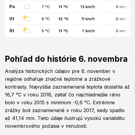
Po
7 °C
11 °C
13 km/h
0 mm / 0
Ut
6 °C
12 °C
11 km/h
0 mm / 0
St
5 °C
11 °C
7 km/h
0 mm / 0
Pohľad do histórie 6. novembra
Analýza historických údajov pre 6. november v
regióne odhaľuje značné teplotné a zrážkové
kontrasty. Najvyššia zaznamenaná teplota dosiahla až
16,7 °C v roku 2018, zatiaľ čo najchladnejšie ráno
bolo v roku 2015 s minimom -0,6 °C. Extrémne
zrážky boli zaznamenané v roku 2017, kedy spadlo
až 41,14 mm. Tieto údaje ilustrujú vysokú variabilitu
novembrového počasia v minulosti.