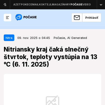
Prihlásiť
09. nov. 2025 o 04:45
Nitra
Nitra
09. nov. 2025 o 04:45
Počasie,
AI Generated
Nitriansky kraj čaká slnečný
Nitriansky kraj čaká slnečný
štvrtok, teploty vystúpia na 13 °C
štvrtok, teploty vystúpia na 13
(6. 11. 2025)
°C (6. 11. 2025)
Predpoveď na štvrtok sľubuje do Nitrianskeho kraja
príjemné jesenné počasie, avšak pohľad do minulosti
odhaľuje, že tento dátum môže byť aj plný extrémov.