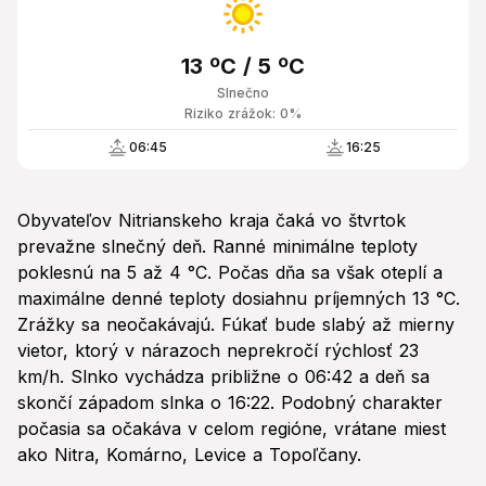
13 ºC / 5 ºC
Slnečno
Riziko zrážok: 0%
06:45
16:25
Obyvateľov Nitrianskeho kraja čaká vo štvrtok
prevažne slnečný deň. Ranné minimálne teploty
poklesnú na 5 až 4 °C. Počas dňa sa však oteplí a
maximálne denné teploty dosiahnu príjemných 13 °C.
Zrážky sa neočakávajú. Fúkať bude slabý až mierny
vietor, ktorý v nárazoch neprekročí rýchlosť 23
km/h. Slnko vychádza približne o 06:42 a deň sa
skončí západom slnka o 16:22. Podobný charakter
počasia sa očakáva v celom regióne, vrátane miest
ako Nitra, Komárno, Levice a Topoľčany.