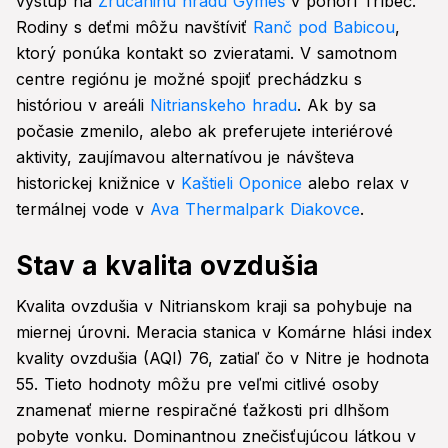
výstup na
Zrúcaninu hradu Gýmeš
v pohorí Tríbeč.
Rodiny s deťmi môžu navštíviť
Ranč pod Babicou
,
ktorý ponúka kontakt so zvieratami. V samotnom
centre regiónu je možné spojiť prechádzku s
históriou v areáli
Nitrianskeho hradu
. Ak by sa
počasie zmenilo, alebo ak preferujete interiérové
aktivity, zaujímavou alternatívou je návšteva
historickej knižnice v
Kaštieli Oponice
alebo relax v
termálnej vode v
Ava Thermalpark Diakovce
.
Stav a kvalita ovzdušia
Kvalita ovzdušia v Nitrianskom kraji sa pohybuje na
miernej úrovni. Meracia stanica v Komárne hlási index
kvality ovzdušia (AQI) 76, zatiaľ čo v Nitre je hodnota
55. Tieto hodnoty môžu pre veľmi citlivé osoby
znamenať mierne respiračné ťažkosti pri dlhšom
pobyte vonku. Dominantnou znečisťujúcou látkou v