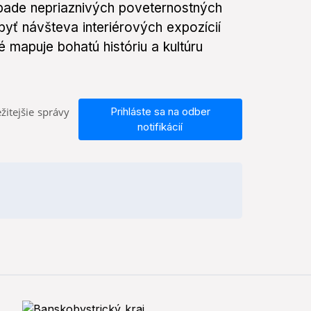
ípade nepriaznivých poveternostných
yť návšteva interiérových expozícií
mapuje bohatú históriu a kultúru
žitejšie správy
Prihláste sa na odber
notifikácií