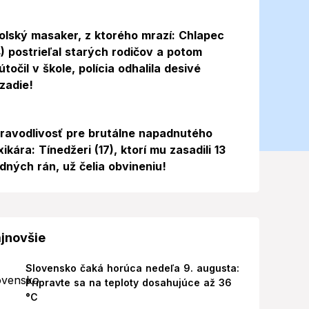
olský masaker, z ktorého mrazí: Chlapec
4) postrieľal starých rodičov a potom
útočil v škole, polícia odhalila desivé
zadie!
ravodlivosť pre brutálne napadnutého
xikára: Tínedžeri (17), ktorí mu zasadili 13
dných rán, už čelia obvineniu!
jnovšie
Slovensko čaká horúca nedeľa 9. augusta:
Pripravte sa na teploty dosahujúce až 36
°C