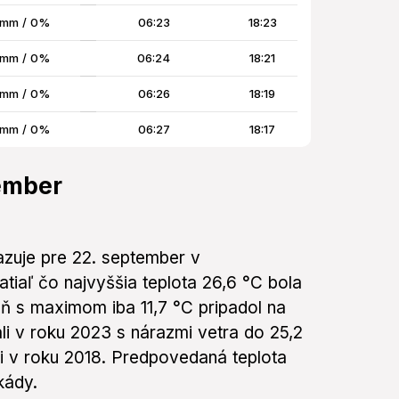
 mm / 0%
06:23
18:23
 mm / 0%
06:24
18:21
 mm / 0%
06:26
18:19
 mm / 0%
06:27
18:17
tember
azuje pre 22. september v
atiaľ čo najvyššia teplota 26,6 °C bola
ň s maximom iba 11,7 °C pripadol na
li v roku 2023 s nárazmi vetra do 25,2
li v roku 2018. Predpovedaná teplota
kády.