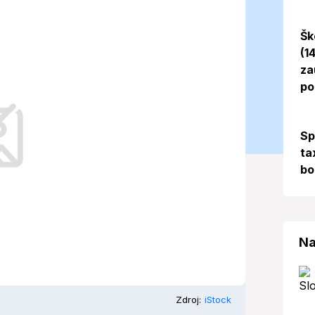
nes (22. 09.
Šk
(1
za
po
nu Zemplína počasie s
Sp
ú pretrvávajúce dozvuky leta.
ta
bo
Na
Zdroj:
iStock