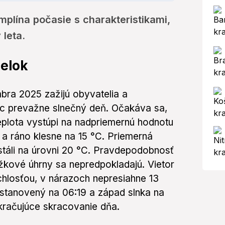
mplína počasie s charakteristikami,
leta.
elok
bra 2025 zažijú obyvatelia a
ec prevažne slnečný deň. Očakáva sa,
plota vystúpi na nadpriemernú hodnotu
i a ráno klesne na 15 °C. Priemerná
stáli na úrovni 20 °C. Pravdepodobnosť
žkové úhrny sa nepredpokladajú. Vietor
chlosťou, v nárazoch nepresiahne 13
 stanovený na 06:19 a západ slnka na
račujúce skracovanie dňa.