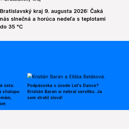
Bratislavský kraj 9. augusta 2026: Čaká
nás slnečná a horúca nedeľa s teplotami
do 35 °C
é ústa:
Podpásovka v úvode Let's Dance?
á chalupu
Kristián Baran si nebral servítku: Ja
nemám,
som stratil slová!
kom