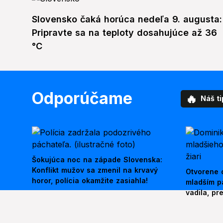
Slovensko čaká horúca nedeľa 9. augusta:
Pripravte sa na teploty dosahujúce až 36
°C
Odporúčame
🔥
Náš ti
Šokujúca noc na západe Slovenska:
Konflikt mužov sa zmenil na krvavý
Otvorene o
horor, polícia okamžite zasiahla!
mladším p
vadila, pr