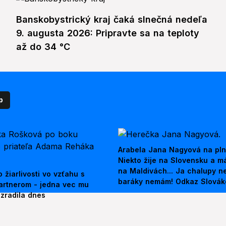
Banskobystrický kraj čaká slnečná nedeľa
9. augusta 2026: Pripravte sa na teploty
až do 34 °C
p
Arabela Jana Nagyová na pln
Niekto žije na Slovensku a m
na Maldivách... Ja chalupy 
 žiarlivosti vo vzťahu s
baráky nemám! Odkaz Slová
artnerom - jedna vec mu
ezradila dnes