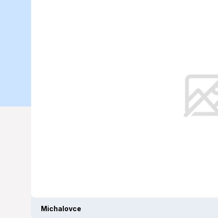
Michalovce d
2025)
Začiatok týždňa prinesie do regió
charakteristikami, ktoré naznačuj
Michalovce