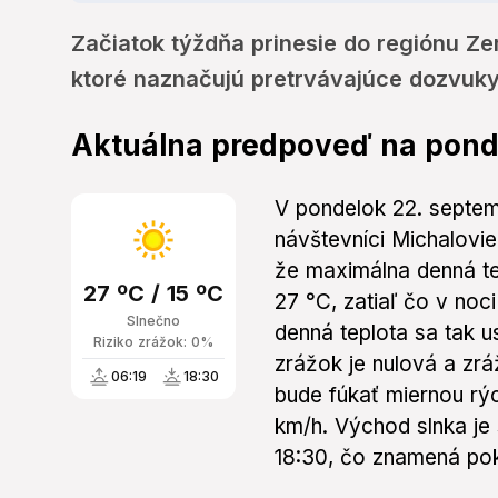
Začiatok týždňa prinesie do regiónu Ze
ktoré naznačujú pretrvávajúce dozvuky 
Aktuálna predpoveď na pond
V pondelok 22. septem
návštevníci Michalovi
že maximálna denná te
27 ºC / 15 ºC
27 °C, zatiaľ čo v noc
Slnečno
denná teplota sa tak u
Riziko zrážok: 0%
zrážok je nulová a zrá
06:19
18:30
bude fúkať miernou rý
km/h. Východ slnka je
18:30, čo znamená pok