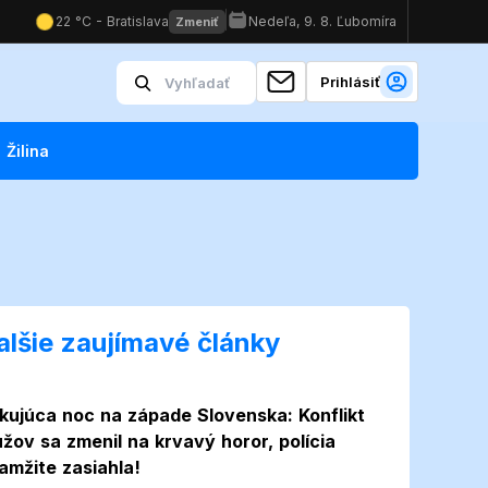
Prihlásiť
Žilina
alšie zaujímavé články
kujúca noc na západe Slovenska: Konflikt
žov sa zmenil na krvavý horor, polícia
amžite zasiahla!
Foto