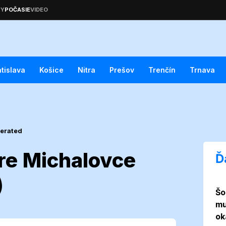
atislava
Košice
Nitra
Prešov
Trenčín
Trnava
erated
re Michalovce
Ď
)
Šo
asie pre
mu
ok