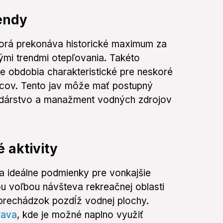
rendy
orá prekonáva historické maximum za
ými trendmi otepľovania. Takéto
e obdobia charakteristické pre neskoré
iacov. Tento jav môže mať postupný
odárstvo a manažment vodných zdrojov
 aktivity
a ideálne podmienky pre vonkajšie
u voľbou návšteva rekreačnej oblasti
prechádzok pozdĺž vodnej plochy.
rava
, kde je možné naplno využiť