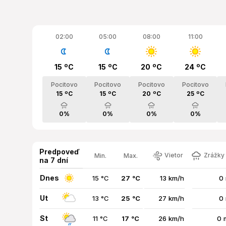
02:00
05:00
08:00
11:00
15 ºC
15 ºC
20 ºC
24 ºC
Pocitovo
Pocitovo
Pocitovo
Pocitovo
15 ºC
15 ºC
20 ºC
25 ºC
0%
0%
0%
0%
Predpoveď
Vietor
Zrážky 
Min.
Max.
na 7 dní
Dnes
15 °C
27 °C
13 km/h
0
Ut
13 °C
25 °C
27 km/h
0
St
11 °C
17 °C
26 km/h
0 