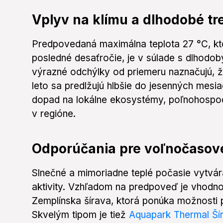
Vplyv na klímu a dlhodobé t
Predpovedaná maximálna teplota 27 °C, kt
posledné desaťročie, je v súlade s dlhodob
výrazné odchýlky od priemeru naznačujú, ž
leto sa predlžujú hlbšie do jesenných mes
dopad na lokálne ekosystémy, poľnohosp
v regióne.
Odporúčania pre voľnočasové
Slnečné a mimoriadne teplé počasie vytvár
aktivity. Vzhľadom na predpoveď je vhodno
Zemplínska šírava, ktorá ponúka možnosti 
Skvelým tipom je tiež
Aquapark Thermal Ší