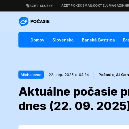
Domov
Slovensko
Banská Bystrica
Br
Michalovce
22. sep. 2025 o 04:34
Počasie,
AI Gen
Aktuálne počasie p
22. sep. 2025 o 04:34
Michalovce
dnes (22. 09. 2025
Aktuálne poč