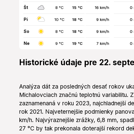
Št
8 °C
15 °C
16 km/h
0
Pi
10 °C
18 °C
9 km/h
0
So
8 °C
18 °C
9 km/h
0
Ne
9 °C
19 °C
7 km/h
0
Historické údaje pre 22. sep
Analýza dát za posledných desať rokov uk
Michalovciach značnú teplotnú variabilitu. Z
zaznamenaná v roku 2023, najchladnejší de
rok 2021. Najveternejšie podmienky panova
km/h. Najvýraznejšie zrážky, 6,8 mm, spad
27 °C by tak prekonala doterajší rekord de