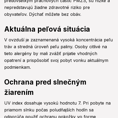
predovšetkým prachových častíc PM2.5, sú nízke a
nepredstavujú žiadne zdravotné riziko pre
obyvateľov. Dýchať môžete bez obáv.
Aktuálna peľová situácia
V ovzduší je zaznamenaná vysoká koncentrácia peľu
tráv a stredná úroveň peľu paliny. Osoby citlivé na
tieto alergény by mali zvážiť prijatie vhodných
opatrení a prispôsobiť svoj pobyt vonku aktuálnym
podmienkam.
Ochrana pred slnečným
žiarením
UV index dosahuje vysokú hodnotu 7. Pri pobyte na
priamom slnku počas poludňajších hodín sa
odporúča použiť ochranu pokožky vo forme