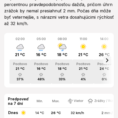
percentnou pravdepodobnosťou dažďa, pričom úhrn
zrážok by nemal presiahnuť 2 mm. Počas dňa môže
byť veternejšie, s nárazmi vetra dosahujúcimi rýchlosť
až 32 km/h.
02:00
05:00
08:00
11:00
14:00
21 ºC
16 ºC
18 ºC
21 ºC
26 ºC
Pocitovo
Pocitovo
Pocitovo
Pocitovo
Pocitovo
21 ºC
16 ºC
18 ºC
21 ºC
24 ºC
37%
48%
33%
4%
0%
Predpoveď
Vietor
Zrážky / Rizik
Min.
Max.
na 7 dní
Dnes
14 °C
26 °C
32 km/h
2 mm / 5