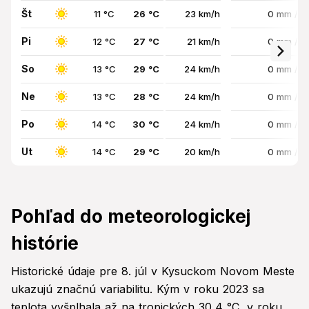
Št
11 °C
26 °C
23 km/h
0 mm / 
Pi
12 °C
27 °C
21 km/h
0 mm / 
So
13 °C
29 °C
24 km/h
0 mm / 
Ne
13 °C
28 °C
24 km/h
0 mm / 
Po
14 °C
30 °C
24 km/h
0 mm / 
Ut
14 °C
29 °C
20 km/h
0 mm / 
Pohľad do meteorologickej
histórie
Historické údaje pre 8. júl v Kysuckom Novom Meste
ukazujú značnú variabilitu. Kým v roku 2023 sa
teplota vyšplhala až na tropických 30,4 °C, v roku