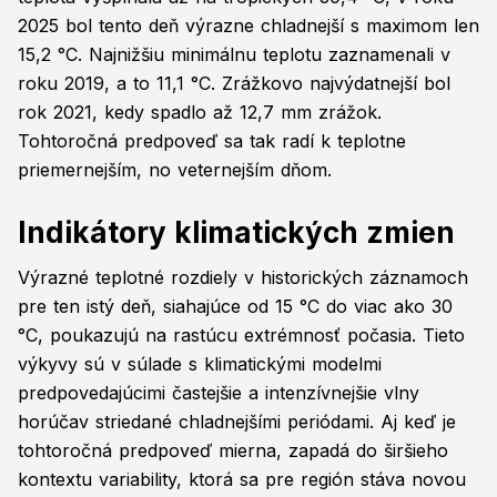
2025 bol tento deň výrazne chladnejší s maximom len
15,2 °C. Najnižšiu minimálnu teplotu zaznamenali v
roku 2019, a to 11,1 °C. Zrážkovo najvýdatnejší bol
rok 2021, kedy spadlo až 12,7 mm zrážok.
Tohtoročná predpoveď sa tak radí k teplotne
priemernejším, no veternejším dňom.
Indikátory klimatických zmien
Výrazné teplotné rozdiely v historických záznamoch
pre ten istý deň, siahajúce od 15 °C do viac ako 30
°C, poukazujú na rastúcu extrémnosť počasia. Tieto
výkyvy sú v súlade s klimatickými modelmi
predpovedajúcimi častejšie a intenzívnejšie vlny
horúčav striedané chladnejšími periódami. Aj keď je
tohtoročná predpoveď mierna, zapadá do širšieho
kontextu variability, ktorá sa pre región stáva novou