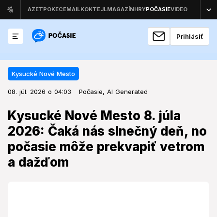
Prihlásiť
Kysucké Nové Mesto
08. júl. 2026 o 04:03
Kysucké Nové Mesto
08. júl. 2026 o 04:03
Kysucké Nové Mesto 8. júla 2026:
Počasie,
AI Generated
Čaká nás slnečný deň, no počasie
Kysucké Nové Mesto 8. júla
môže prekvapiť vetrom a dažďom
2026: Čaká nás slnečný deň, no
počasie môže prekvapiť vetrom
Streda prinesie do Kysuckého Nového Mesta letné
teploty, avšak počasie si pripravilo aj menej príjemné
a dažďom
prekvapenie v podobe možných zrážok a silnejšieho
vetra.